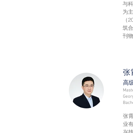
与
为
（2
筑合
刊
​张
高
Mast
Geor
Bach
张霄
业
兴