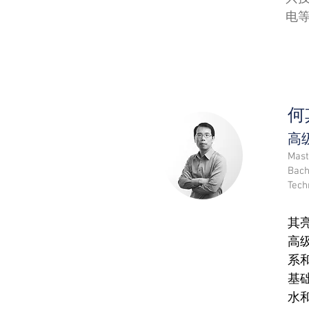
电
何
高级
Mast
Bach
Tech
其
高
系
基
水