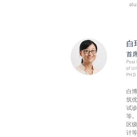
alu
​
首
Post 
of Ur
PH.D 
白博
筑
试
等
区
计