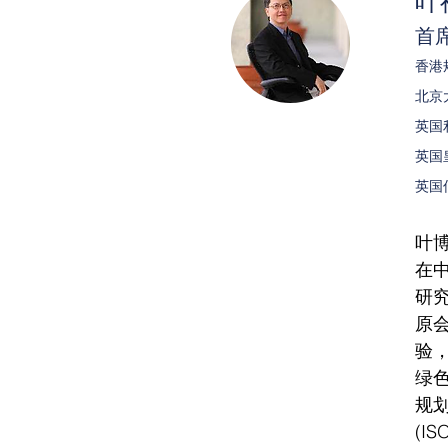
叶
首
香港
北京
英国
英国
英国
叶
在
研
原
验
绿
规
(I