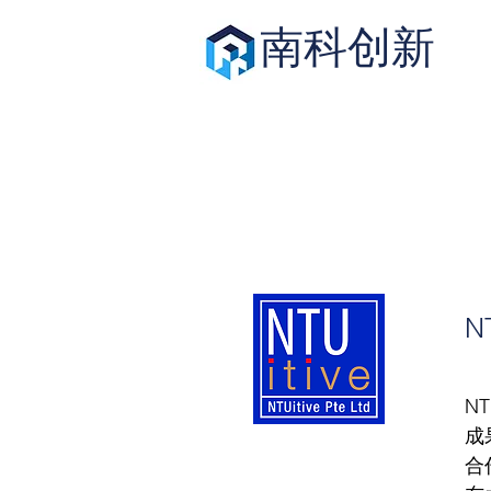
南科创新
NT
N
成
合