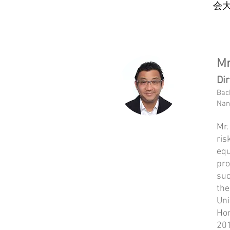
会
Mr
Di
Bach
Nan
Mr.
ris
equ
pro
suc
the
Uni
Hon
201