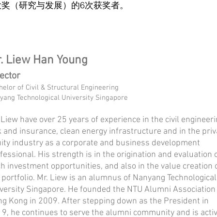
大奖（研究与发展）的6次获奖者。
. Liew Han Young
rector
elor of Civil & Structural Engineering
yang Technological University Singapore
 Liew have over 25 years of experience in the civil engineeri
k and insurance, clean energy infrastructure and in the priv
ity industry as a corporate and business development
fessional. His strength is in the origination and evaluation 
h investment opportunities, and also in the value creation 
 portfolio. Mr. Liew is an alumnus of Nanyang Technological
versity Singapore. He founded the NTU Alumni Association
g Kong in 2009. After stepping down as the President in
9, he continues to serve the alumni community and is acti