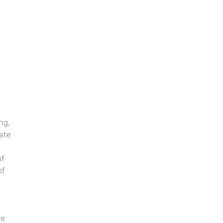
ng,
ate
of
of
ve