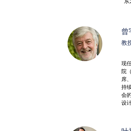
东
曾
教授
现
院（E
席
持续
会
设