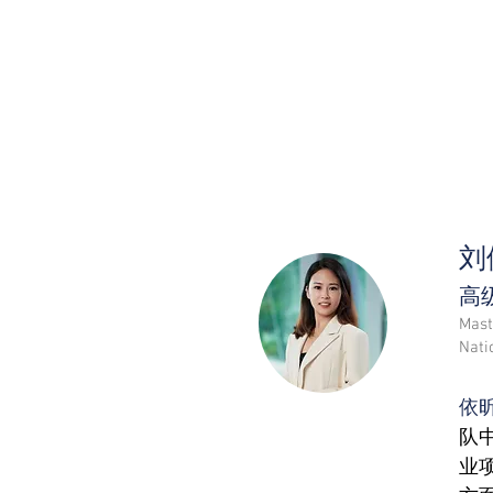
刘
高
Mast
Nati
依
队
业